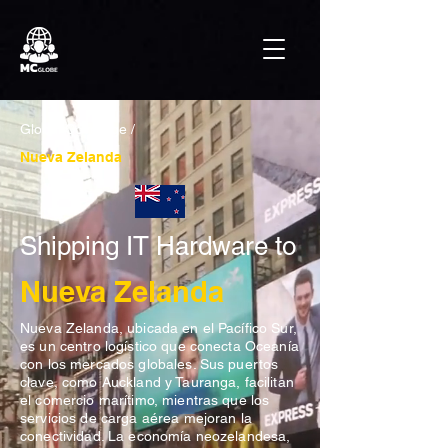
Global Coverage /
Nueva Zelanda
Shipping IT Hardware to
Nueva Zelanda
Nueva Zelanda, ubicada en el Pacífico Sur,
es un centro logístico que conecta Oceanía
con los mercados globales. Sus puertos
clave, como Auckland y Tauranga, facilitan
el comercio marítimo, mientras que los
servicios de carga aérea mejoran la
conectividad. La economía neozelandesa,