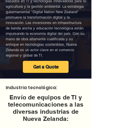
basados en TI y tecnologías innovadoras para la
agricultura y la gestión ambiental. La estrategia
gubernamental "Digital Nation New Zealand"
promueve la transformación digital y la
innovación. Las inversiones en infraestructura
de banda ancha y educación tecnológica están
impulsando la economía digital del país. Con su
mano de obra altamente cualificada y su
enfoque en tecnologías sostenibles, Nueva
Zelanda es un actor clave en el comercio
regional y global de TI.
Get a Quote
Industria tecnológica:
Envío de equipos de TI y
telecomunicaciones a las
diversas industrias de
Nueva Zelanda: