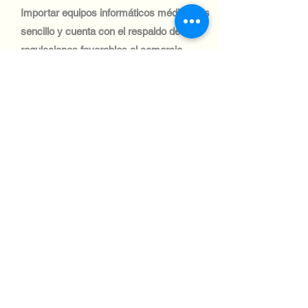
Importar equipos informáticos médicos es
sencillo y cuenta con el respaldo de
regulaciones favorables al comercio.
Industria tecnológica:
La industria automotriz neozelandesa se
centra en la gestión de flotas y la
logística. Los sistemas informáticos para
estos fines tienen una gran demanda, y
los envíos a este sector son fluidos y
eficientes.
Industria tecnológica:
La industria aeronáutica neozelandesa
es avanzada, con inversiones continuas
en sistemas informáticos para las
operaciones aeroportuarias y el control