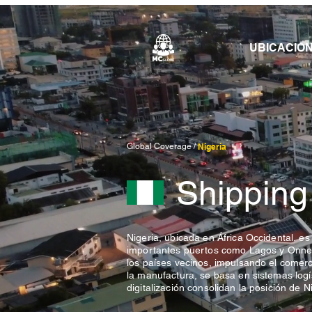
UBICACIO
Global Coverage /
Nigeria
Shipping
Nigeria, ubicada en África Occidental, es
importantes puertos como Lagos y Onne. 
los países vecinos, impulsando el comerci
la manufactura, se basa en sistemas logís
digitalización consolidan la posición de N