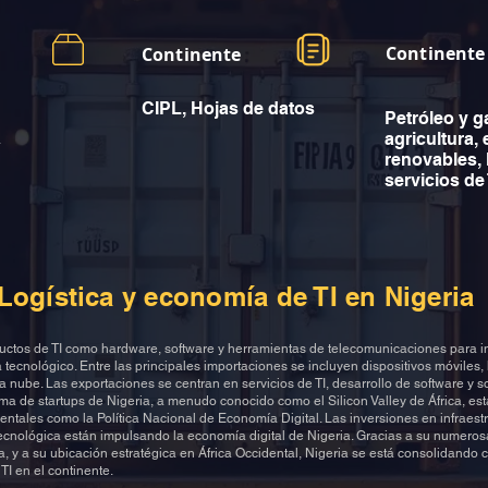
Continente
Continente
CIPL, Hojas de datos
Petróleo y g
a
agricultura,
renovables, 
servicios de 
Logística y economía de TI en Nigeria
ductos de TI como hardware, software y herramientas de telecomunicaciones para i
 tecnológico. Entre las principales importaciones se incluyen dispositivos móviles
a nube. Las exportaciones se centran en servicios de TI, desarrollo de software y so
ma de startups de Nigeria, a menudo conocido como el Silicon Valley de África, es
entales como la Política Nacional de Economía Digital. Las inversiones en infraes
cnológica están impulsando la economía digital de Nigeria. Gracias a su numeros
a, y a su ubicación estratégica en África Occidental, Nigeria se está consolidando
TI en el continente.