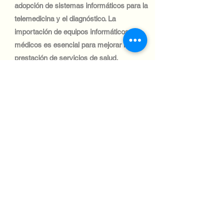
adopción de sistemas informáticos para la
telemedicina y el diagnóstico. La
importación de equipos informáticos
médicos es esencial para mejorar la
prestación de servicios de salud,
especialmente en las zonas rurales.
Industria tecnológica:
El sector automovilístico rumano es uno
de los más importantes de Europa del
Este, con una importante demanda de
sistemas informáticos para la fabricación
y la logística. Los envíos a este sector
son eficientes, gracias a la sólida red
logística del país.
Industria tecnológica: