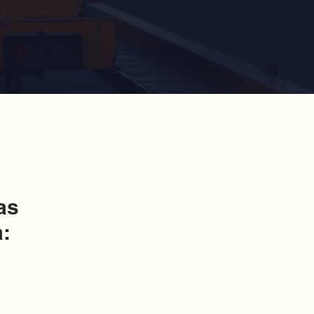
as
a: