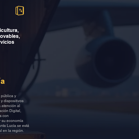
icultura,
novables,
rvicios
ía
 pública y
y dispositivos
 atención al
ción Digital,
as con
r su economía
anta Lucía se está
 en la región.