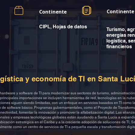
Continente
Continente
CIPL, Hojas de datos
Turismo, agr
a
energías re
logística, se
financieros
gística y economía de TI en Santa Luc
hardware y software de TI para modernizar sus sectores de turismo, administración
 principales importaciones se incluyen herramientas de red, tecnologías en la nube 
ciones siguen siendo limitadas, con un enfoque en servicios basados en TI como la
llo de software básico. Programas gubernamentales, como el Proyecto de Transforma
nectividad, fomentar la innovación y promover la alfabetización digital. Las alianz
onales y empresas tecnológicas globales están ayudando a Santa Lucía a expandi
 ubicación estratégica en el Caribe y a la creciente adopción de soluciones de TI, S
mente como un centro de servicios de TI a pequeña escala y transformación digital