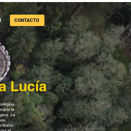
CONTACTO
a Lucía
ratégica
ansporte
igera. La
nas
ribeño.
lar el