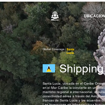
UBICACIO
Global Coverage /
Santa
Lucía
Shipping
Santa Lucía, ubicada en el Caribe Orienta
en el Mar Caribe la convierte en un enlac
marítimo regional e internacional, impulsa
conectividad aérea a través del Aeropuer
francas de Santa Lucía y los acuerdos co
Las inversiones en infraestructura buscan