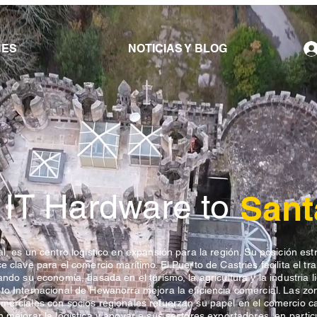
NES
NOTICIAS Y BLOG
 IT Hardware to
Sant
l, es un centro logístico en expansión para la región. Su posición est
e clave para el comercio marítimo. El Puerto de Castries facilita el tr
ndo su economía, basada en el turismo, la agricultura y la industria l
to Internacional de Hewanorra mejora la eficiencia comercial. Las zo
merciales con socios regionales refuerzan su papel en el comercio ca
 mejorar la logística y apoyar a sus sectores exportadores, en particu