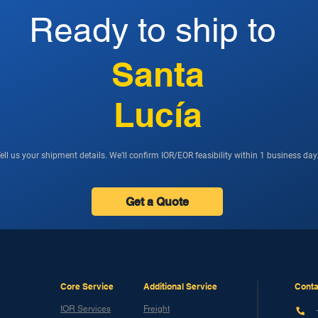
Ready to ship to
Santa
Lucía
ell us your shipment details. We'll confirm IOR/EOR feasibility within 1 business day
Get a Quote
Core Service
Additional Service
Conta
IOR Services
Freight