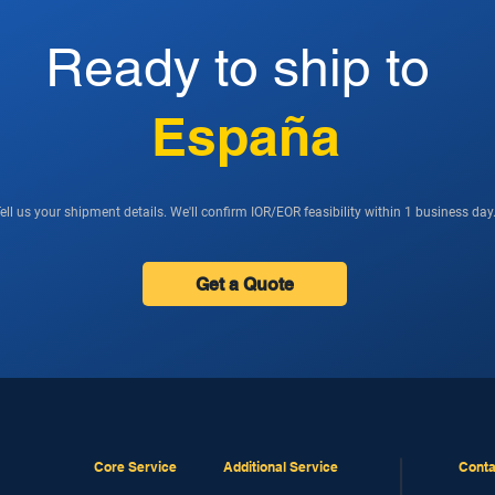
Ready to ship to
España
ell us your shipment details. We'll confirm IOR/EOR feasibility within 1 business day
Get a Quote
Core Service
Additional Service
Conta