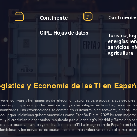
Continente
Continente
CIPL, Hojas de datos
Turismo, logí
a
energías re
servicios in
agricultura
gística y Economía de las TI en Españ
ware, software y herramientas de telecomunicaciones para apoyar a sus sectores f
 Entre las principales importaciones se incluyen tecnologías en la nube, herramient
avanzadas. Las exportaciones se centran en el desarrollo de software, la consultor
deojuegos. Iniciativas gubernamentales como España Digital 2025 buscan mejorar 
gital y el crecimiento económico impulsado por la tecnología. Madrid y Barcelona so
os que atraen a startups y multinacionales de TI. La integración de España en la 
tenibilidad y los proyectos de ciudades inteligentes refuerzan su papel como actor 