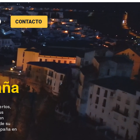
CONTACTO
aña
ertos,
us
en
 de su
España en