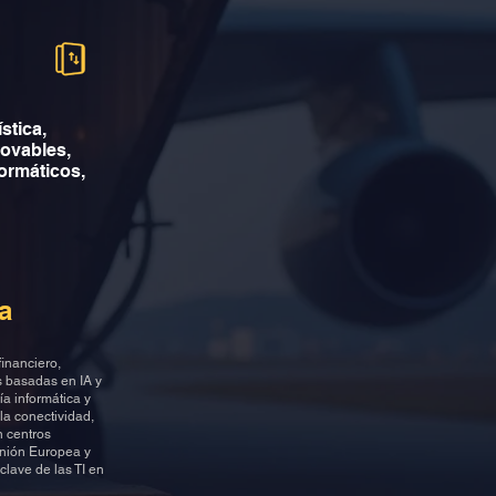
stica,
novables,
formáticos,
a
inanciero,
as basadas en IA y
ía informática y
la conectividad,
n centros
Unión Europea y
clave de las TI en