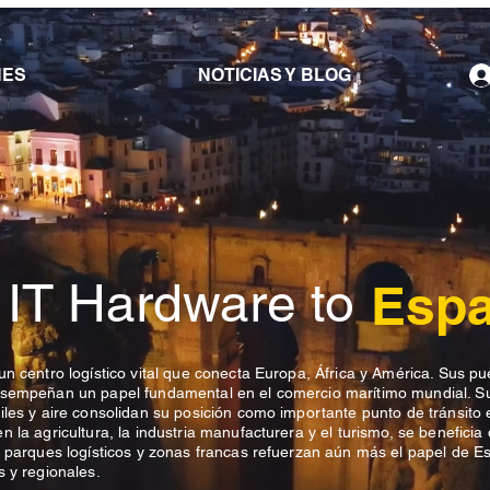
NES
NOTICIAS Y BLOG
 IT Hardware to
Esp
n centro logístico vital que conecta Europa, África y América. Sus pu
desempeñan un papel fundamental en el comercio marítimo mundial. S
iles y aire consolidan su posición como importante punto de tránsito 
 la agricultura, la industria manufacturera y el turismo, se beneficia
n parques logísticos y zonas francas refuerzan aún más el papel de 
s y regionales.