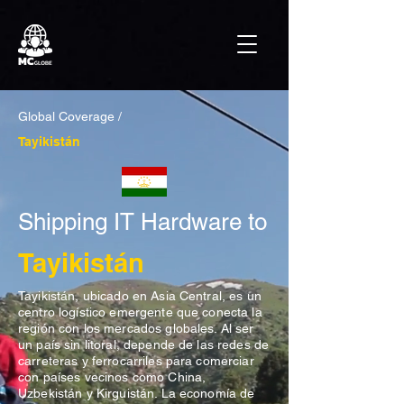
Global Coverage /
Tayikistán
Shipping IT Hardware to
Tayikistán
Tayikistán, ubicado en Asia Central, es un
centro logístico emergente que conecta la
región con los mercados globales. Al ser
un país sin litoral, depende de las redes de
carreteras y ferrocarriles para comerciar
con países vecinos como China,
Uzbekistán y Kirguistán. La economía de