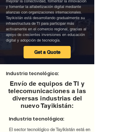
mejorar la conectividad, fomentar la innovación
y fomentar la alfabetización digital mediante
alianzas con organizaciones internacionales.
Tayikistán está desarrollando gradualmente su
infraestructura de TI para participar más
activamente en el comercio regional, gracias al
apoyo de crecientes inversiones en educación
digital y adopción de tecnología.
Get a Quote
Industria tecnológica:
Envío de equipos de TI y
telecomunicaciones a las
diversas industrias del
nuevo Tayikistán:
Industria tecnológica:
El sector tecnológico de Tayikistán está en