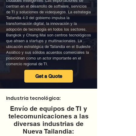
ciudades inteligentes. Las exportaciones se
centran en el desarrollo de software, servicios
de TI y soluciones de videojuegos. La estrategia
Tailandia 4.0 del gobierno impulsa la
transformación digital, la innovación y la
adopción de tecnología en todos los sectores.
Bangkok y Chiang Mai son centros tecnológicos
que atraen a startups y multinacionales. La
ubicación estratégica de Tailandia en el Sudeste
Asiático y sus sólidos acuerdos comerciales la
posicionan como un actor importante en el
comercio regional de TI.
Get a Quote
Industria tecnológica:
Envío de equipos de TI y
telecomunicaciones a las
diversas industrias de
Nueva Tailandia: