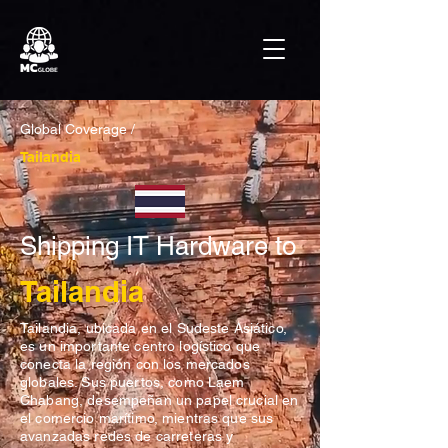
Global Coverage /
Tailandia
Shipping IT Hardware to
Tailandia
Tailandia, ubicada en el Sudeste Asiático,
es un importante centro logístico que
conecta la región con los mercados
globales. Sus puertos, como Laem
Chabang, desempeñan un papel crucial en
el comercio marítimo, mientras que sus
avanzadas redes de carreteras y