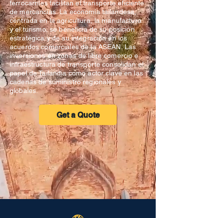
ferrocarriles facilitan el transporte eficiente
de mercancías. La economía tailandesa,
centrada en la agricultura, la manufactura
y el turismo, se beneficia de su posición
estratégica y de su integración en los
acuerdos comerciales de la ASEAN. Las
inversiones en zonas de libre comercio e
infraestructura de transporte consolidan el
papel de Tailandia como actor clave en las
cadenas de suministro regionales y
globales.
Get a Quote