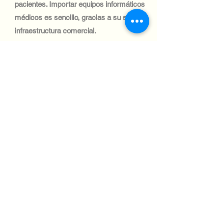
pacientes. Importar equipos informáticos
médicos es sencillo, gracias a su sólida
infraestructura comercial.
Industria tecnológica:
El sector automotriz tailandés es uno de
los más grandes del Sudeste Asiático,
con una importante demanda de
sistemas informáticos para la fabricación
y la logística. Los envíos a este sector
son eficientes, gracias a la sólida red
logística de Tailandia.
Industria tecnológica:
La industria de la aviación tailandesa es
vital para el comercio y el turismo, con
inversiones en sistemas informáticos