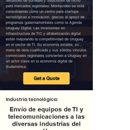
desarrollo de software y soluciones de nicho
para mercados regionales. Montevideo se está
consolidando como un centro para startups
tecnológicas e innovación, gracias al apoyo de
programas gubernamentales como la Agenda
Uruguay Digital. Las inversiones en
infraestructura de TIC y alfabetización digital
están mejorando la competitividad de Uruguay
en el sector de TI. Su economía estable, su
mano de obra cualificada y sus sólidos vínculos
comerciales regionales convierten a Uruguay en
un actor clave en la economía digital de
Sudamérica.
Get a Quote
Industria tecnológica:
Envío de equipos de TI y
telecomunicaciones a las
diversas industrias del