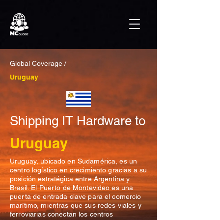
Global Coverage /
Uruguay
Shipping IT Hardware to
Uruguay
Uruguay, ubicado en Sudamérica, es un
centro logístico en crecimiento gracias a su
posición estratégica entre Argentina y
Brasil. El Puerto de Montevideo es una
puerta de entrada clave para el comercio
marítimo, mientras que sus redes viales y
ferroviarias conectan los centros