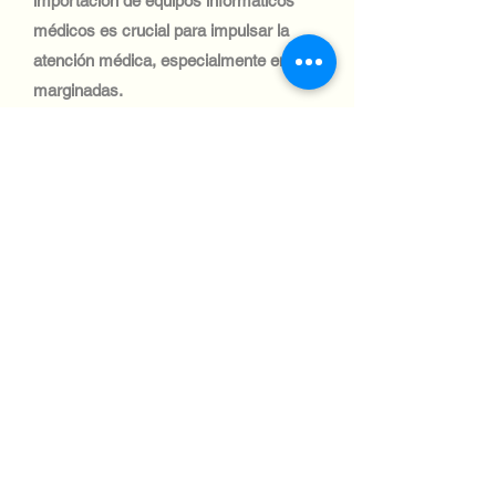
importación de equipos informáticos
médicos es crucial para impulsar la
atención médica, especialmente en zonas
marginadas.
Industria tecnológica:
El sector automotriz uruguayo es
pequeño, pero está en crecimiento, con
una demanda de sistemas informáticos
para la gestión de flotas y la logística. El
envío de equipos informáticos a este
sector requiere afrontar desafíos
logísticos, pero ofrece oportunidades de
crecimiento.
Industria tecnológica:
La industria aeronáutica uruguaya es